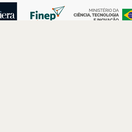
AS
ESPAÇOS
PARCERIAS
Petrobras
Futuros –
Arte e