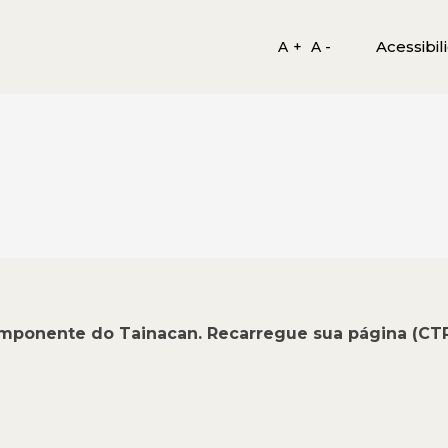
Acessibil
A +
A -
omponente do Tainacan. Recarregue sua página (CT