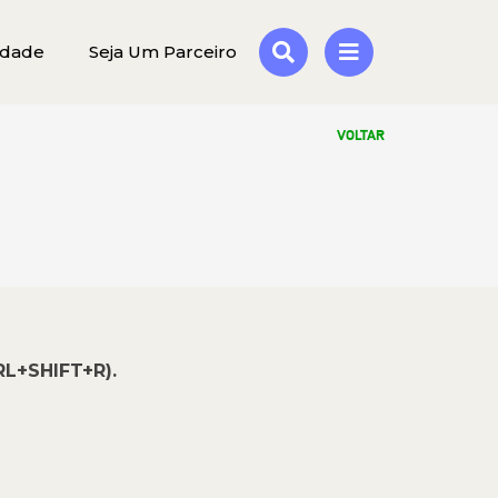
idade
Seja Um Parceiro
VOLTAR
RL+SHIFT+R).