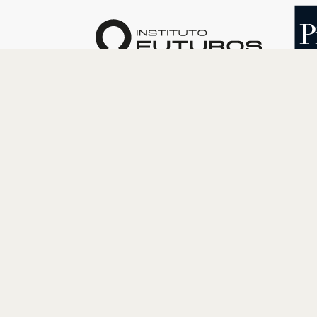
O INSTITUTO
PROGRAM
Quem somos
Cultura
Nossa História
Educação