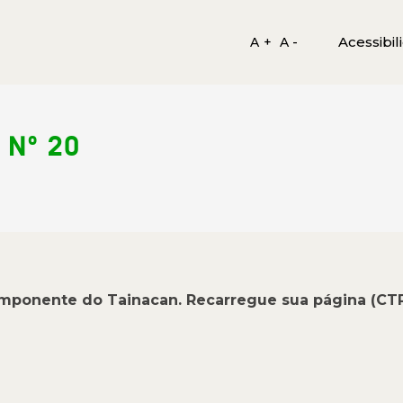
Acessibil
A +
A -
 Nº 20
omponente do Tainacan. Recarregue sua página (CT