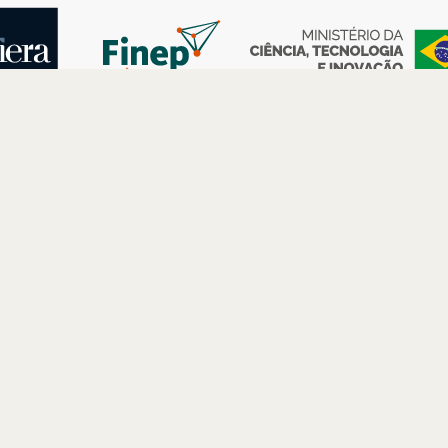
AS
ESPAÇOS
PARCERIAS
Petrobras
Futuros –
Arte e