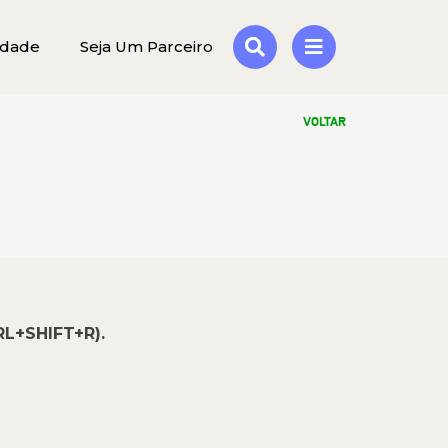
idade
Seja Um Parceiro
VOLTAR
RL+SHIFT+R).