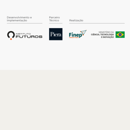
O INSTITUTO
Quem somos
Nossa História
Nossos Números
Quem faz