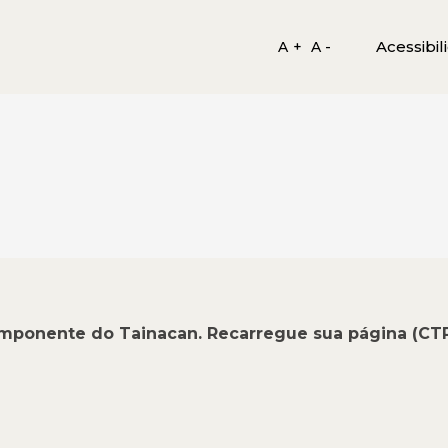
Acessibil
A +
A -
omponente do Tainacan. Recarregue sua página (CT