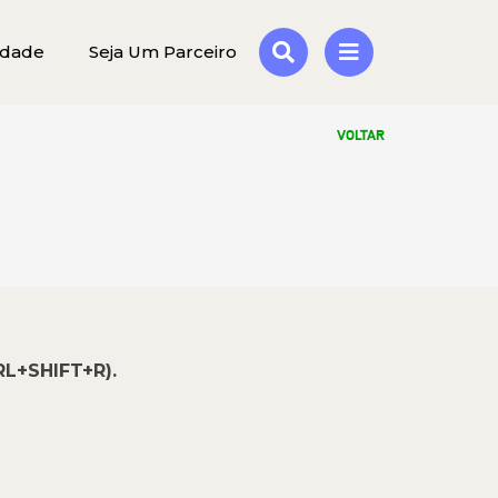
idade
Seja Um Parceiro
VOLTAR
RL+SHIFT+R).