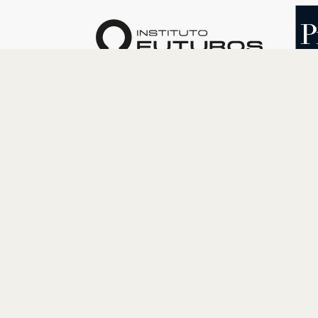
O INSTITUTO
PROGRAM
Quem somos
Cultura
Nossa História
Educação