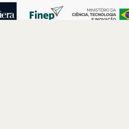
AS
ESPAÇOS
PARCERIAS
Petrobras
Futuros –
Arte e