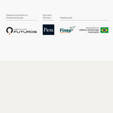
O INSTITUTO
Quem somos
Nossa História
Nossos Números
Quem faz