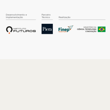
O INSTITUTO
Quem somos
Nossa História
Nossos Números
Quem faz