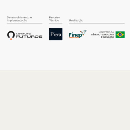
O INSTITUTO
Quem somos
Nossa História
Nossos Números
Quem faz