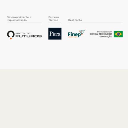
O INSTITUTO
Quem somos
Nossa História
Nossos Números
Quem faz