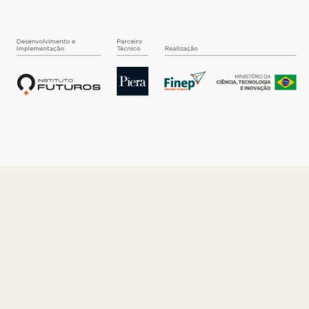
O INSTITUTO
Quem somos
Nossa História
Nossos Números
Quem faz