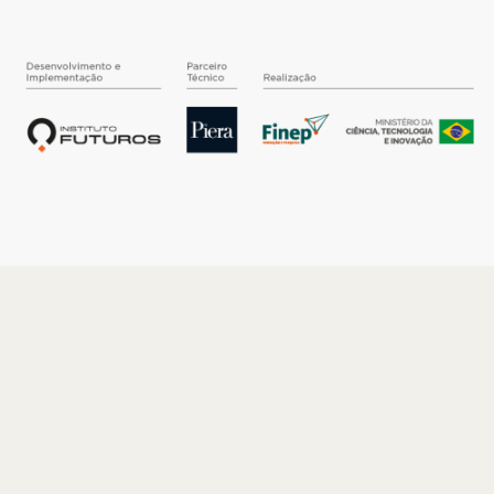
O INSTITUTO
Quem somos
Nossa História
Nossos Números
Quem faz