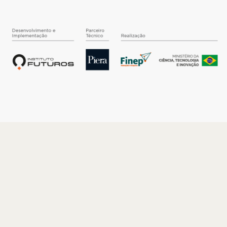
O INSTITUTO
Quem somos
Nossa História
Nossos Números
Quem faz