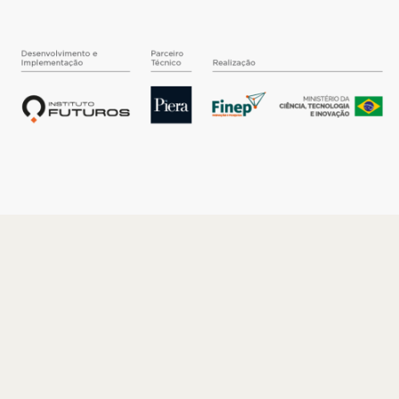
O INSTITUTO
Quem somos
Nossa História
Nossos Números
Quem faz