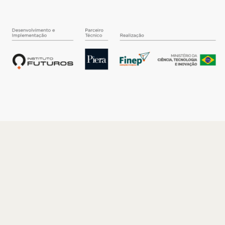
O INSTITUTO
Quem somos
Nossa História
Nossos Números
Quem faz