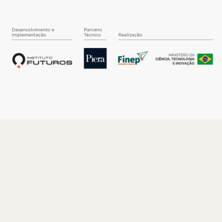
O INSTITUTO
Quem somos
Nossa História
Nossos Números
Quem faz