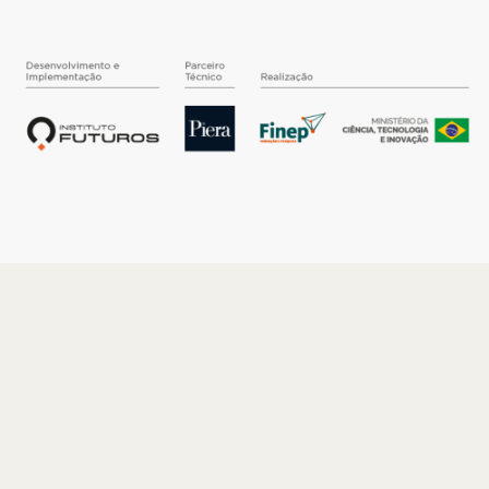
O INSTITUTO
Quem somos
Nossa História
Nossos Números
Quem faz