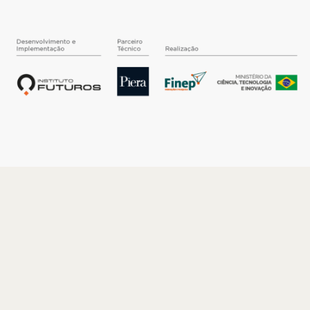
O INSTITUTO
Quem somos
Nossa História
Nossos Números
Quem faz