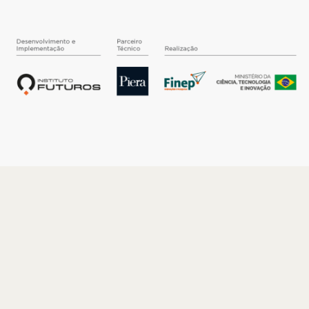
O INSTITUTO
Quem somos
Nossa História
Nossos Números
Quem faz