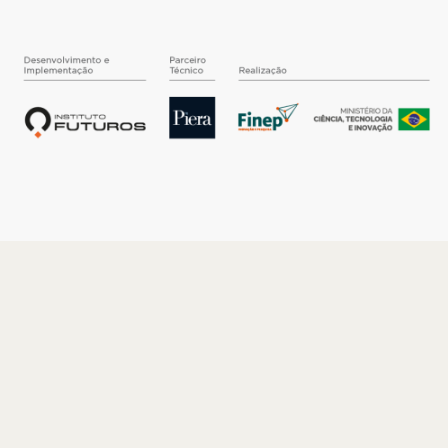
O INSTITUTO
Quem somos
Nossa História
Nossos Números
Quem faz