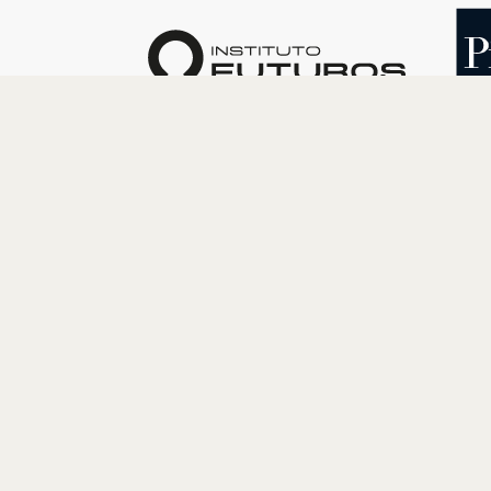
O INSTITUTO
PROGRAM
Quem somos
Cultura
Nossa História
Educação