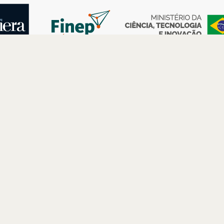
AS
ESPAÇOS
PARCERIAS
Petrobras
Futuros –
Arte e