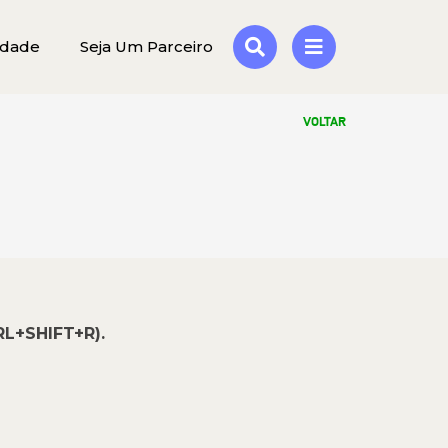
idade
Seja Um Parceiro
VOLTAR
RL+SHIFT+R).