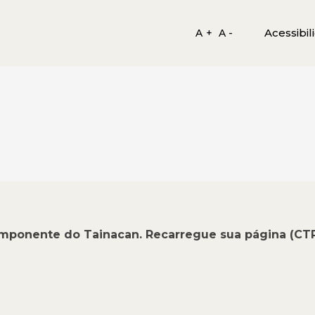
Acessibil
A +
A -
omponente do Tainacan. Recarregue sua página (CT