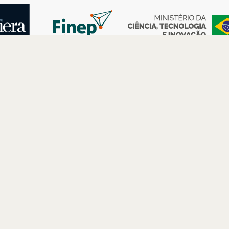
AS
ESPAÇOS
PARCERIAS
Petrobras
Futuros –
Arte e