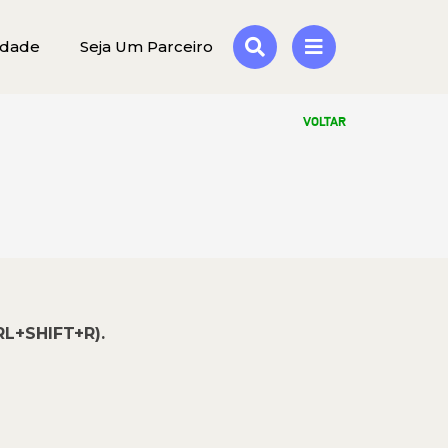
idade
Seja Um Parceiro
VOLTAR
RL+SHIFT+R).