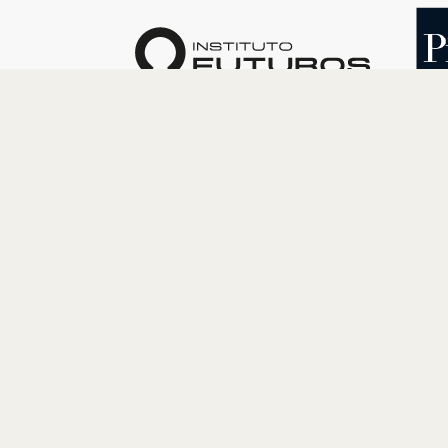
O INSTITUTO
PROGRAM
Quem somos
Cultura
Nossa História
Educação