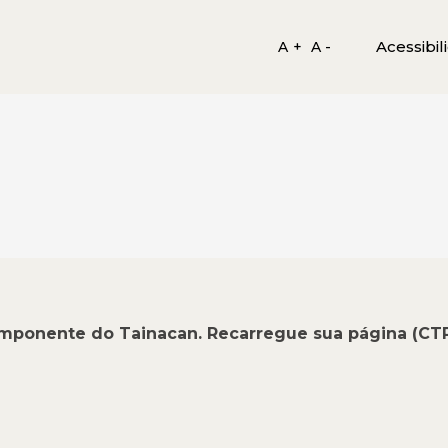
Acessibil
A +
A -
omponente do Tainacan. Recarregue sua página (CT