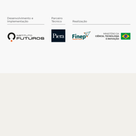
O INSTITUTO
Quem somos
Nossa História
Nossos Números
Quem faz