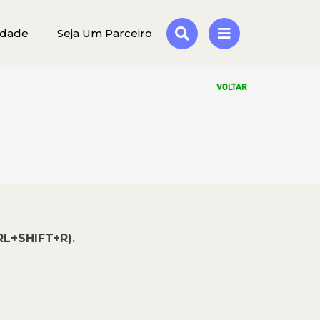
idade
Seja Um Parceiro
VOLTAR
RL+SHIFT+R).