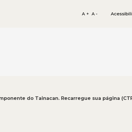
Acessibil
A +
A -
omponente do Tainacan. Recarregue sua página (CT