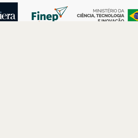
AS
ESPAÇOS
PARCERIAS
Petrobras
Futuros –
Arte e