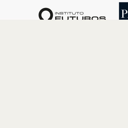
O INSTITUTO
PROGRAM
Quem somos
Cultura
Nossa História
Educação