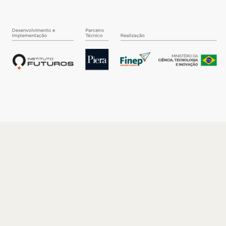
O INSTITUTO
Quem somos
Nossa História
Nossos Números
Quem faz