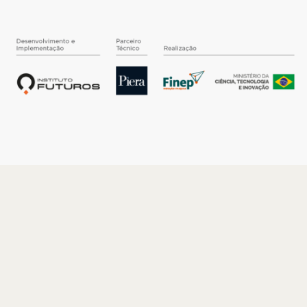
O INSTITUTO
Quem somos
Nossa História
Nossos Números
Quem faz