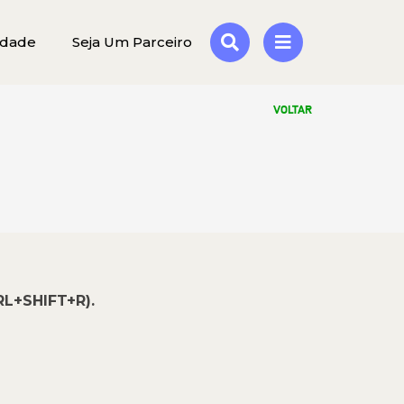
idade
Seja Um Parceiro
VOLTAR
RL+SHIFT+R).