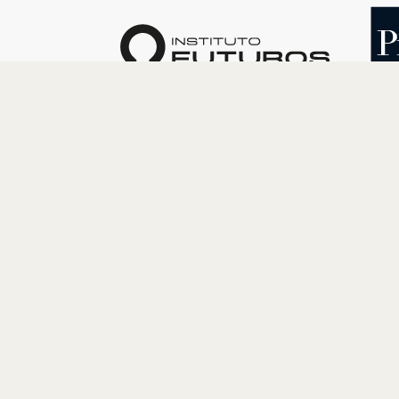
O INSTITUTO
PROGRAM
Quem somos
Cultura
Nossa História
Educação