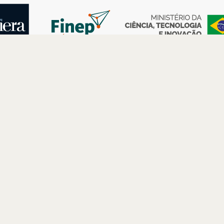
AS
ESPAÇOS
PARCERIAS
Petrobras
Futuros –
Arte e