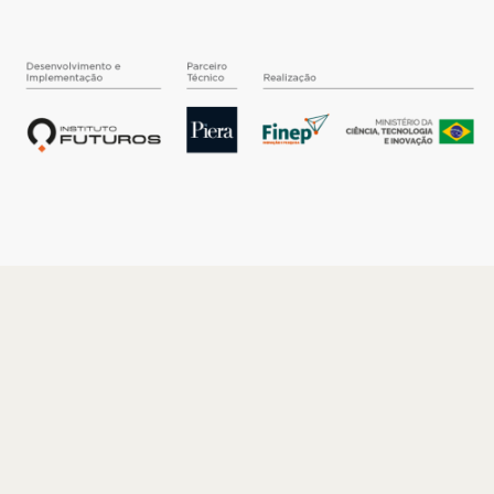
O INSTITUTO
Quem somos
Nossa História
Nossos Números
Quem faz