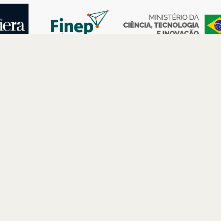
AS
ESPAÇOS
PARCERIAS
Petrobras
Futuros –
Arte e