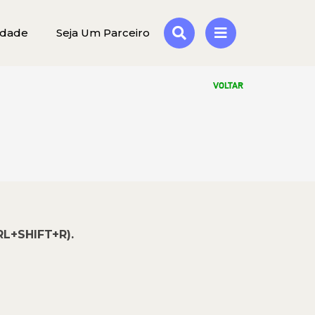
idade
Seja Um Parceiro
VOLTAR
RL+SHIFT+R).