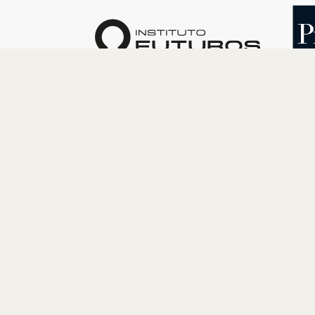
O INSTITUTO
PROGRAM
Quem somos
Cultura
Nossa História
Educação