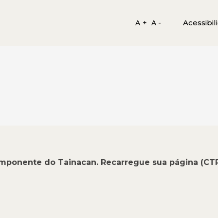
Acessibil
A +
A -
omponente do Tainacan. Recarregue sua página (CT