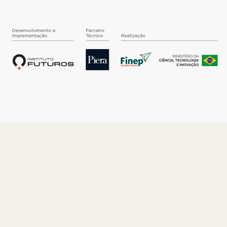
O INSTITUTO
Quem somos
Nossa História
Nossos Números
Quem faz