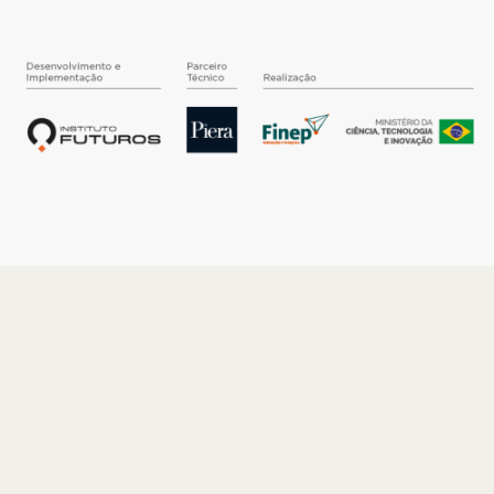
O INSTITUTO
Quem somos
Nossa História
Nossos Números
Quem faz