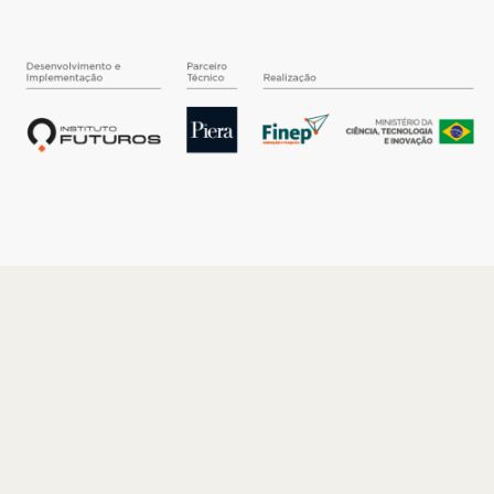
O INSTITUTO
Quem somos
Nossa História
Nossos Números
Quem faz