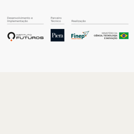
O INSTITUTO
Quem somos
Nossa História
Nossos Números
Quem faz