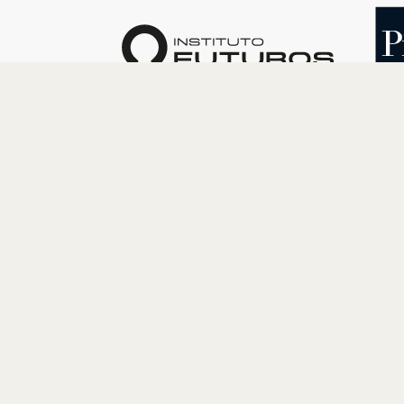
O INSTITUTO
PROGRAM
Quem somos
Cultura
Nossa História
Educação