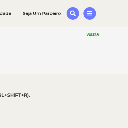
idade
Seja Um Parceiro
VOLTAR
RL+SHIFT+R).