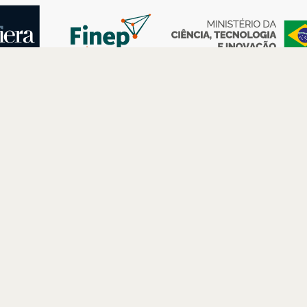
AS
ESPAÇOS
PARCERIAS
Petrobras
Futuros –
Arte e