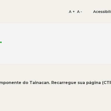
Acessibil
A +
A -
.
omponente do Tainacan. Recarregue sua página (CT