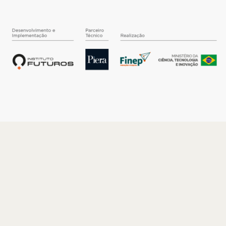
O INSTITUTO
Quem somos
Nossa História
Nossos Números
Quem faz