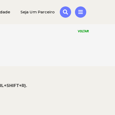
idade
Seja Um Parceiro
VOLTAR
RL+SHIFT+R).