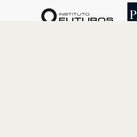
O INSTITUTO
PROGRAM
Quem somos
Cultura
Nossa História
Educação