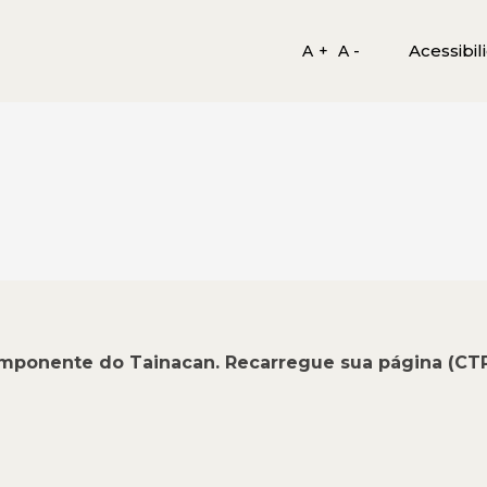
Acessibil
A +
A -
omponente do Tainacan. Recarregue sua página (CT