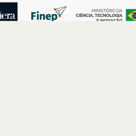
AS
ESPAÇOS
PARCERIAS
Petrobras
Futuros –
Arte e