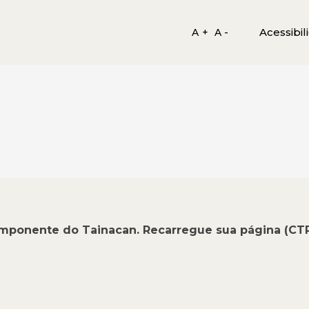
Acessibil
A +
A -
omponente do Tainacan. Recarregue sua página (CT