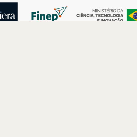
AS
ESPAÇOS
PARCERIAS
Petrobras
Futuros –
Arte e