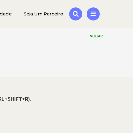
idade
Seja Um Parceiro
VOLTAR
RL+SHIFT+R).