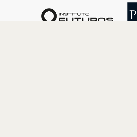
O INSTITUTO
PROGRAM
Quem somos
Cultura
Nossa História
Educação