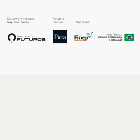
O INSTITUTO
Quem somos
Nossa História
Nossos Números
Quem faz