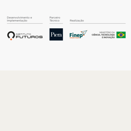
O INSTITUTO
Quem somos
Nossa História
Nossos Números
Quem faz