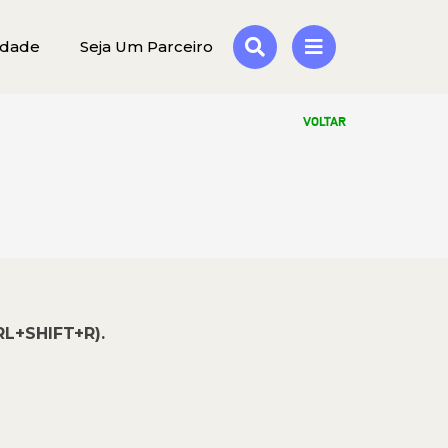
idade
Seja Um Parceiro
VOLTAR
RL+SHIFT+R).