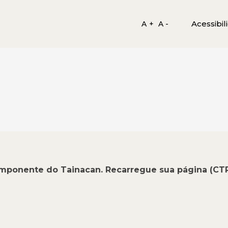
Acessibil
A +
A -
omponente do Tainacan. Recarregue sua página (CT