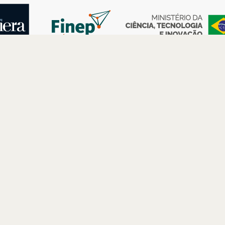
AS
ESPAÇOS
PARCERIAS
Petrobras
Futuros –
Arte e