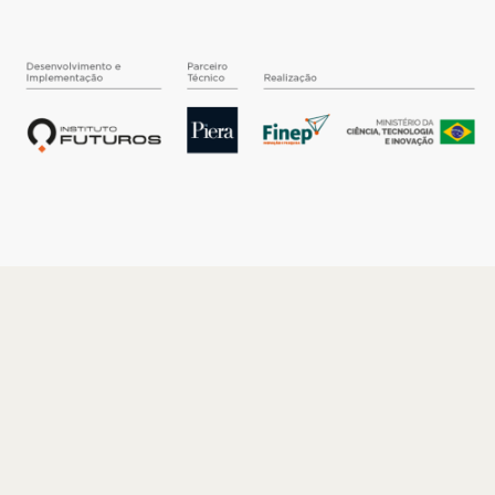
O INSTITUTO
Quem somos
Nossa História
Nossos Números
Quem faz