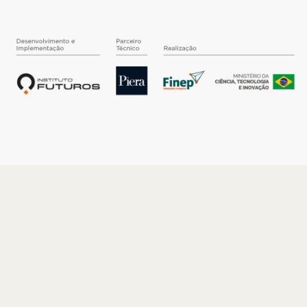
O INSTITUTO
Quem somos
Nossa História
Nossos Números
Quem faz