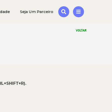
idade
Seja Um Parceiro
VOLTAR
RL+SHIFT+R).