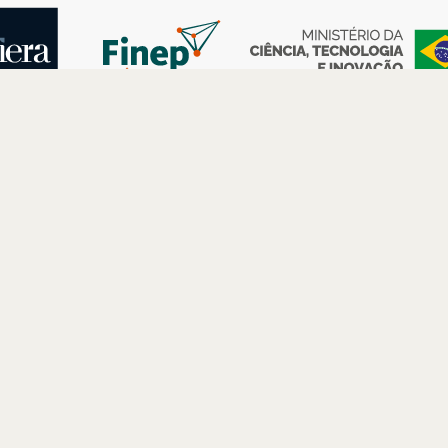
AS
ESPAÇOS
PARCERIAS
Petrobras
Futuros –
Arte e