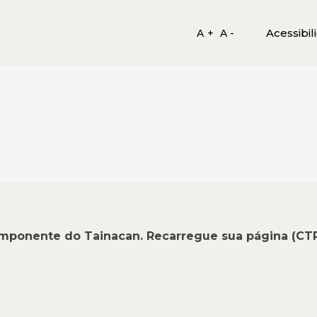
Acessibil
A +
A -
omponente do Tainacan. Recarregue sua página (CT