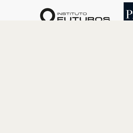
O INSTITUTO
PROGRAM
Quem somos
Cultura
Nossa História
Educação