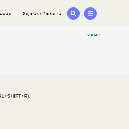
idade
Seja Um Parceiro
VOLTAR
RL+SHIFT+R).