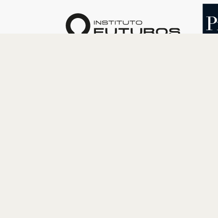
O INSTITUTO
PROGRAM
Quem somos
Cultura
Nossa História
Educação