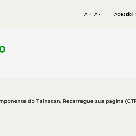
Acessibil
A +
A -
CO
omponente do Tainacan. Recarregue sua página (CT