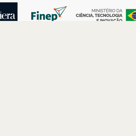
AS
ESPAÇOS
PARCERIAS
Petrobras
Futuros –
Arte e