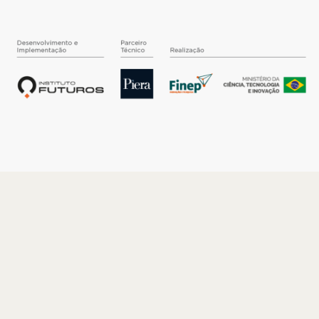
O INSTITUTO
Quem somos
Nossa História
Nossos Números
Quem faz