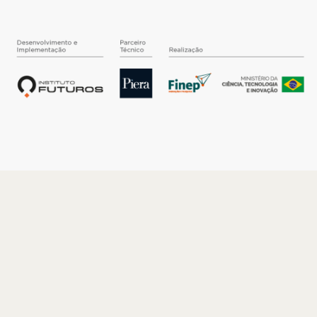
O INSTITUTO
Quem somos
Nossa História
Nossos Números
Quem faz