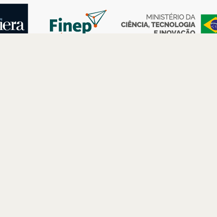
AS
ESPAÇOS
PARCERIAS
Petrobras
Futuros –
Arte e