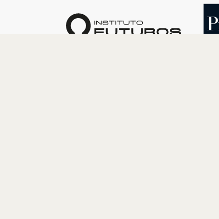
O INSTITUTO
PROGRAM
Quem somos
Cultura
Nossa História
Educação