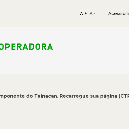
Acessibil
A +
A -
 OPERADORA
omponente do Tainacan. Recarregue sua página (CT