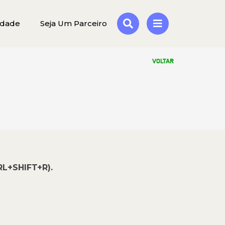
idade
Seja Um Parceiro
VOLTAR
RL+SHIFT+R).