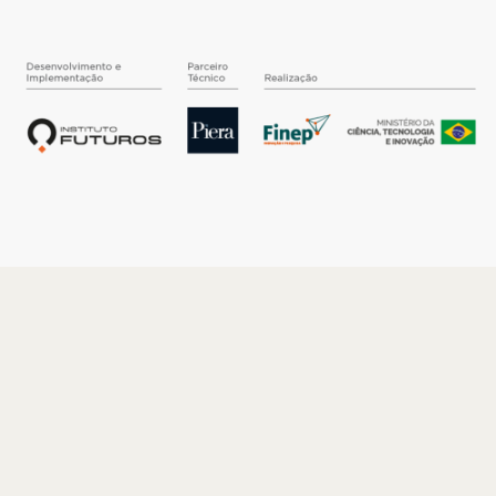
O INSTITUTO
Quem somos
Nossa História
Nossos Números
Quem faz