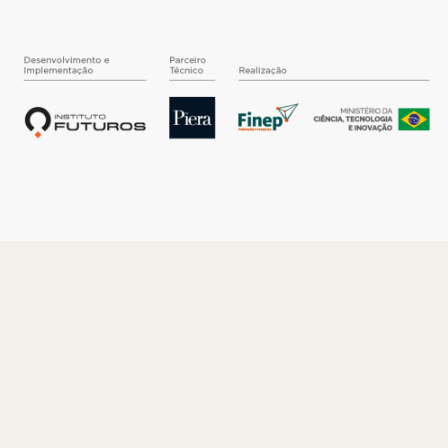
O INSTITUTO
Quem somos
Nossa História
Nossos Números
Quem faz