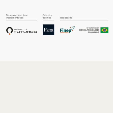
O INSTITUTO
Quem somos
Nossa História
Nossos Números
Quem faz