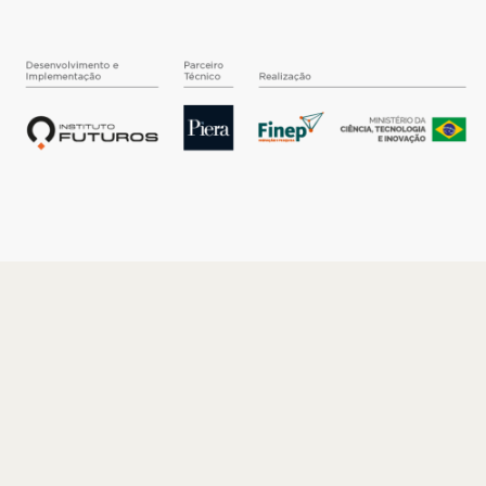
O INSTITUTO
Quem somos
Nossa História
Nossos Números
Quem faz