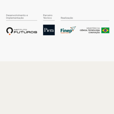
O INSTITUTO
Quem somos
Nossa História
Nossos Números
Quem faz